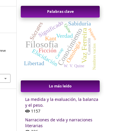
Palabras clave
Significado
Sabiduría
Sócrates
Quine
Conocimiento
Psiqueo
Vaz Ferreira
Verdad
Kant
Causación
Filosofía
Ontología
Nombres vacíos
Ficción
Carnap
Elucidación
breve
Libertad
W. V. Quine
Lo más leído
La medida y la evaluación, la balanza
y el peso.
1157
Narraciones de vida y narraciones
literarias