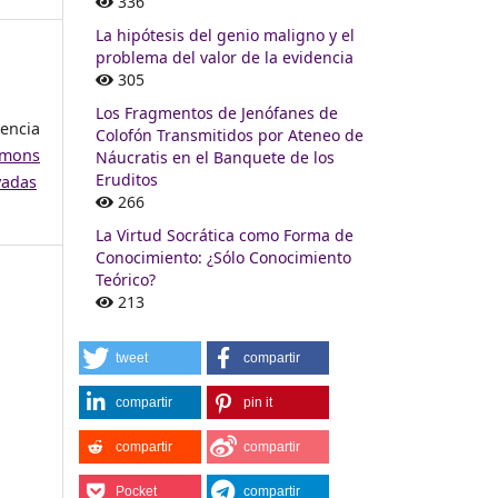
336
La hipótesis del genio maligno y el
problema del valor de la evidencia
305
Los Fragmentos de Jenófanes de
encia
Colofón Transmitidos por Ateneo de
mons
Náucratis en el Banquete de los
Eruditos
vadas
266
La Virtud Socrática como Forma de
Conocimiento: ¿Sólo Conocimiento
Teórico?
213
tweet
compartir
compartir
pin it
compartir
compartir
Pocket
compartir