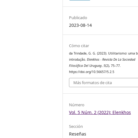
Publicado
2023-08-14
Cómo citar
da Trindade, G. G. (2023). Utilitarismo: uma 
introdução.
Elenkhos - Revista De La Sociedad
Filosófica Del Uruguay
,
5
(2), 75–77.
https://doi.org/10.56657/5.2.5
Más formatos de cita
Número
Vol. 5 Núm. 2 (2022): Elenkhos
Sección
Reseñas